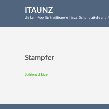
Skip
to
ITAUNZ
content
die Lern-App für traditionelle Tänze, Schuhplatteln und
(Press
Enter)
Stampfer
Beitragsnavigation
Sohlenschläge