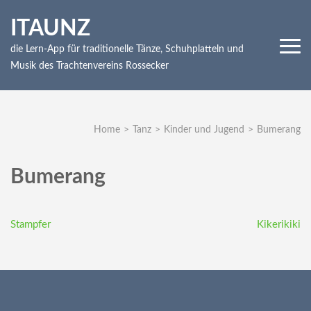
Skip
ITAUNZ
to
content
die Lern-App für traditionelle Tänze, Schuhplatteln und
(Press
Musik des Trachtenvereins Rossecker
Enter)
Home
>
Tanz
>
Kinder und Jugend
>
Bumerang
Bumerang
Beitragsnavigation
Stampfer
Kikerikiki