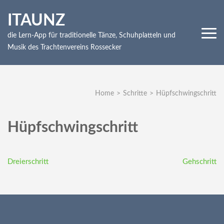
Skip
ITAUNZ
to
content
die Lern-App für traditionelle Tänze, Schuhplatteln und
(Press
Musik des Trachtenvereins Rossecker
Enter)
Home
>
Schritte
>
Hüpfschwingschritt
Hüpfschwingschritt
Beitragsnavigation
Dreierschritt
Gehschritt