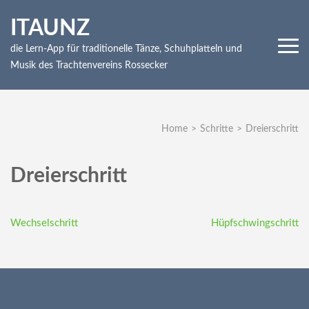
Skip
ITAUNZ
to
content
die Lern-App für traditionelle Tänze, Schuhplatteln und
(Press
Musik des Trachtenvereins Rossecker
Enter)
Home
>
Schritte
>
Dreierschritt
Dreierschritt
Beitragsnavigation
Wechselschritt
Hüpfschwingschritt