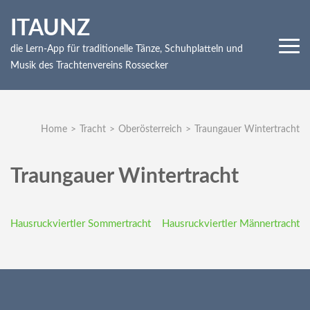
Skip
ITAUNZ
to
content
die Lern-App für traditionelle Tänze, Schuhplatteln und
(Press
Musik des Trachtenvereins Rossecker
Enter)
Home
>
Tracht
>
Oberösterreich
>
Traungauer Wintertracht
Traungauer Wintertracht
Beitragsnavigation
Hausruckviertler Sommertracht
Hausruckviertler Männertracht