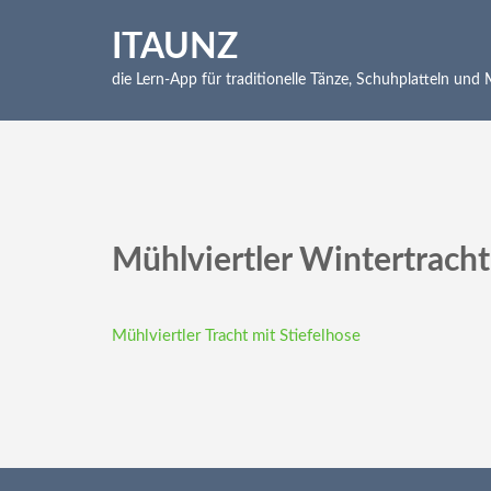
Skip
to
ITAUNZ
content
die Lern-App für traditionelle Tänze, Schuhplatteln und
(Press
Enter)
Mühlviertler Wintertracht
Beitragsnavigation
Mühlviertler Tracht mit Stiefelhose