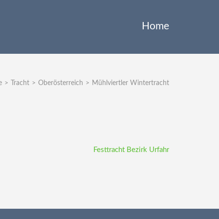
Home
e
>
Tracht
>
Oberösterreich
>
Mühlviertler Wintertracht
Festtracht Bezirk Urfahr