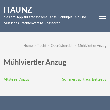
Skip
ITAUNZ
to
content
die Lern-App für traditionelle Tänze, Schuhplatteln und
(Press
Musik des Trachtenvereins Rossecker
Enter)
Home
>
Tracht
>
Oberösterreich
>
Mühlviertler Anzug
Mühlviertler Anzug
Beitragsnavigation
Altsteirer Anzug
Sommertracht aus Bettzeug