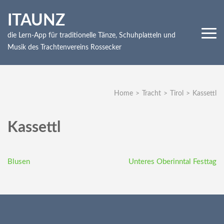
Skip
ITAUNZ
to
content
die Lern-App für traditionelle Tänze, Schuhplatteln und
(Press
Musik des Trachtenvereins Rossecker
Enter)
Home
>
Tracht
>
Tirol
>
Kassettl
Kassettl
Beitragsnavigation
Blusen
Unteres Oberinntal Festtag