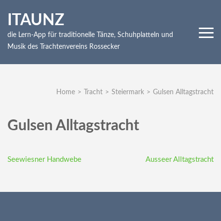
Skip
ITAUNZ
to
content
die Lern-App für traditionelle Tänze, Schuhplatteln und
(Press
Musik des Trachtenvereins Rossecker
Enter)
Home
>
Tracht
>
Steiermark
>
Gulsen Alltagstracht
Gulsen Alltagstracht
Beitragsnavigation
Seewiesner Handwebe
Ausseer Alltagstracht