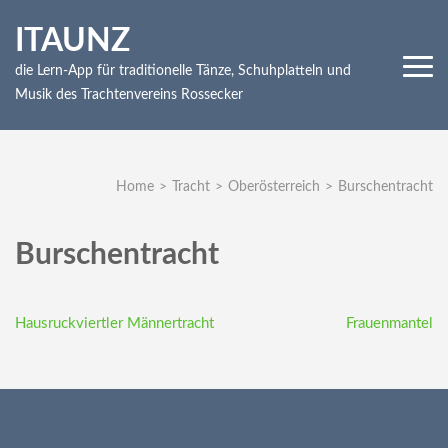
Skip
ITAUNZ
to
content
die Lern-App für traditionelle Tänze, Schuhplatteln und
(Press
Musik des Trachtenvereins Rossecker
Enter)
Home
>
Tracht
>
Oberösterreich
>
Burschentracht
Burschentracht
Beitragsnavigation
Hausruckviertler Männertracht
Frauenmantel