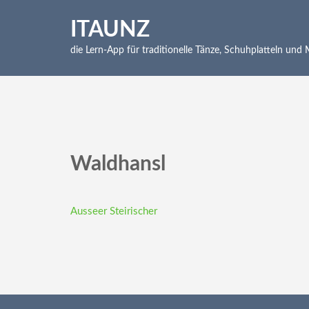
Skip
to
ITAUNZ
content
die Lern-App für traditionelle Tänze, Schuhplatteln und
(Press
Enter)
Waldhansl
Beitragsnavigation
Ausseer Steirischer