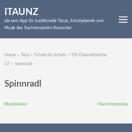
Skip
ITAUNZ
to
content
die Lern-App für traditionelle Tänze, Schuhplatteln und
(Press
Musik des Trachtenvereins Rossecker
Enter)
Home
>
Tanz
>
Schritt für Schritt
>
SfS Österreichische
GT
>
Spinnradl
Spinnradl
Beitragsnavigation
Rheinländer
Marschierpolka