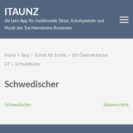
Skip
ITAUNZ
to
content
die Lern-App für traditionelle Tänze, Schuhplatteln und
(Press
Musik des Trachtenvereins Rossecker
Enter)
Home
>
Tanz
>
Schritt für Schritt
>
SfS Österreichische
GT
>
Schwedischer
Schwedischer
Beitragsnavigation
Schwedischer
Siebenschritt