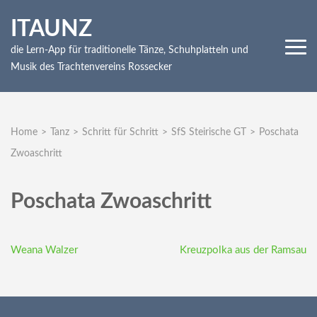
Skip
ITAUNZ
to
content
die Lern-App für traditionelle Tänze, Schuhplatteln und
(Press
Musik des Trachtenvereins Rossecker
Enter)
Home
>
Tanz
>
Schritt für Schritt
>
SfS Steirische GT
>
Poschata
Zwoaschritt
Poschata Zwoaschritt
Beitragsnavigation
Weana Walzer
Kreuzpolka aus der Ramsau