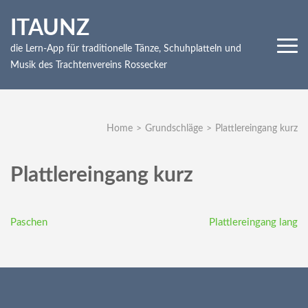
Skip
ITAUNZ
to
content
die Lern-App für traditionelle Tänze, Schuhplatteln und
(Press
Musik des Trachtenvereins Rossecker
Enter)
Home
>
Grundschläge
>
Plattlereingang kurz
Plattlereingang kurz
Beitragsnavigation
Paschen
Plattlereingang lang