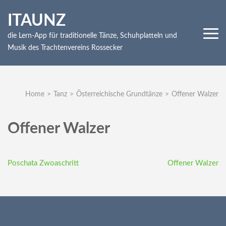
Skip
ITAUNZ
to
content
die Lern-App für traditionelle Tänze, Schuhplatteln und
(Press
Musik des Trachtenvereins Rossecker
Enter)
Home
>
Tanz
>
Österreichische Grundtänze
>
Offener Walzer
Offener Walzer
Beitragsnavigation
Poschata Zwoaschritt
Offener Walzer