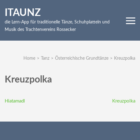
Skip
ITAUNZ
to
content
die Lern-App für traditionelle Tänze, Schuhplatteln und
(Press
Musik des Trachtenvereins Rossecker
Enter)
Home
>
Tanz
>
Österreichische Grundtänze
>
Kreuzpolka
Kreuzpolka
Beitragsnavigation
Hiatamadl
Kreuzpolka