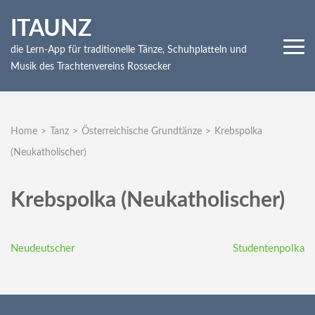
Skip
ITAUNZ
to
content
die Lern-App für traditionelle Tänze, Schuhplatteln und
(Press
Musik des Trachtenvereins Rossecker
Enter)
Home
>
Tanz
>
Österreichische Grundtänze
>
Krebspolka
(Neukatholischer)
Krebspolka (Neukatholischer)
Beitragsnavigation
Neudeutscher
Studentenpolka