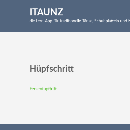
Skip
to
ITAUNZ
content
die Lern-App für traditionelle Tänze, Schuhplatteln und
(Press
Enter)
Hüpfschritt
Beitragsnavigation
Fersentupftritt