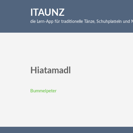
Skip
to
ITAUNZ
content
die Lern-App für traditionelle Tänze, Schuhplatteln und
(Press
Enter)
Hiatamadl
Beitragsnavigation
Bummelpeter