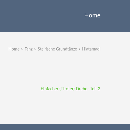
Home
Home
>
Tanz
>
Steirische Grundtänze
>
Hiatamadl
Einfacher (Tiroler) Dreher Teil 2