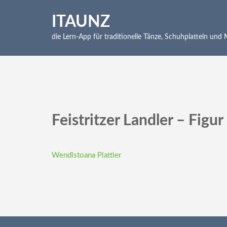
Skip
to
ITAUNZ
content
die Lern-App für traditionelle Tänze, Schuhplatteln und
(Press
Enter)
Feistritzer Landler – Figur
Beitragsnavigation
Wendlstoana Plattler