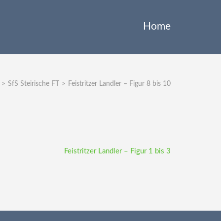
Home
>
SfS Steirische FT
>
Feistritzer Landler – Figur 8 bis 10
Feistritzer Landler – Figur 1 bis 3