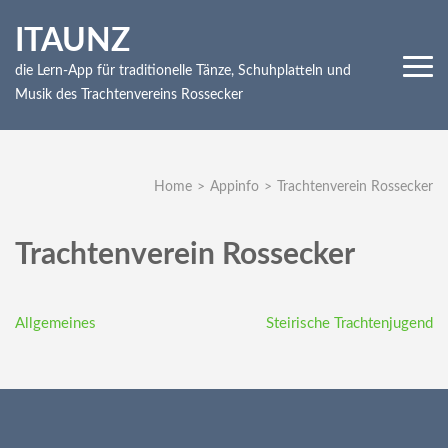
Skip
ITAUNZ
to
content
die Lern-App für traditionelle Tänze, Schuhplatteln und
(Press
Musik des Trachtenvereins Rossecker
Enter)
Home
>
Appinfo
>
Trachtenverein Rossecker
Trachtenverein Rossecker
Beitragsnavigation
Allgemeines
Steirische Trachtenjugend