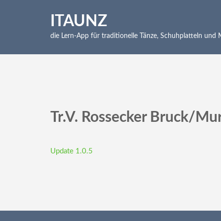
Skip
to
ITAUNZ
content
die Lern-App für traditionelle Tänze, Schuhplatteln und
(Press
Enter)
Tr.V. Rossecker Bruck/Mu
Beitragsnavigation
Update 1.0.5