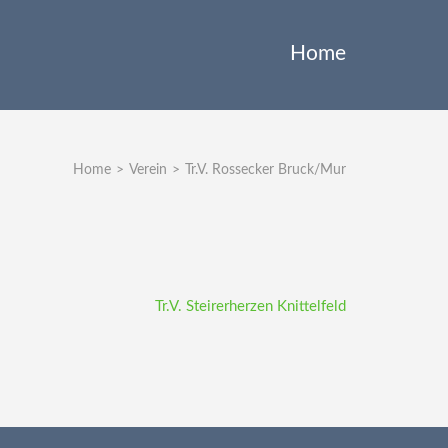
Home
Home
>
Verein
>
Tr.V. Rossecker Bruck/Mur
Tr.V. Steirerherzen Knittelfeld