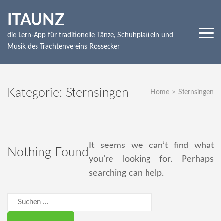
Skip
ITAUNZ
to
content
die Lern-App für traditionelle Tänze, Schuhplatteln und
(Press
Musik des Trachtenvereins Rossecker
Enter)
Kategorie:
Sternsingen
Home
>
Sternsingen
It seems we can’t find what
Nothing Found
you’re looking for. Perhaps
searching can help.
Suchen
nach: