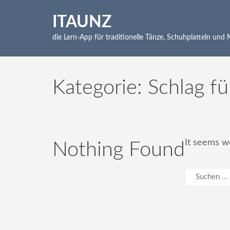
Skip
to
ITAUNZ
content
die Lern-App für traditionelle Tänze, Schuhplatteln und
(Press
Enter)
Kategorie:
Schlag fü
It seems we
Nothing Found
Suchen
nach: