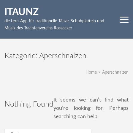
Skip
ITAUNZ
to
content
die Lern-App für traditionelle Tänze, Schuhplatteln und
(Press
Musik des Trachtenvereins Rossecker
Enter)
Kategorie:
Aperschnalzen
Home
>
Aperschnalzen
It seems we can’t find what
Nothing Found
you’re looking for. Perhaps
searching can help.
Suchen