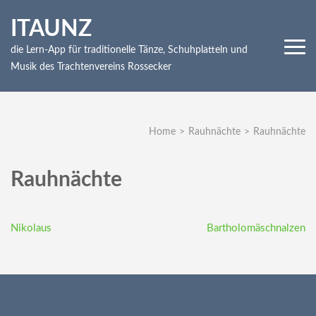
Skip
ITAUNZ
to
content
die Lern-App für traditionelle Tänze, Schuhplatteln und
(Press
Musik des Trachtenvereins Rossecker
Enter)
Home
>
Rauhnächte
>
Rauhnächte
Rauhnächte
Beitragsnavigation
Nikolaus
Bartholomäschnalzen