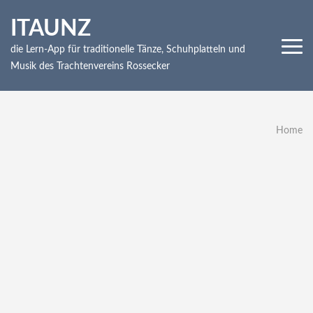
Skip
ITAUNZ
to
content
die Lern-App für traditionelle Tänze, Schuhplatteln und
(Press
Musik des Trachtenvereins Rossecker
Enter)
Home