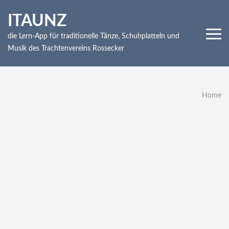
Skip
ITAUNZ
to
content
die Lern-App für traditionelle Tänze, Schuhplatteln und
(Press
Musik des Trachtenvereins Rossecker
Enter)
Home