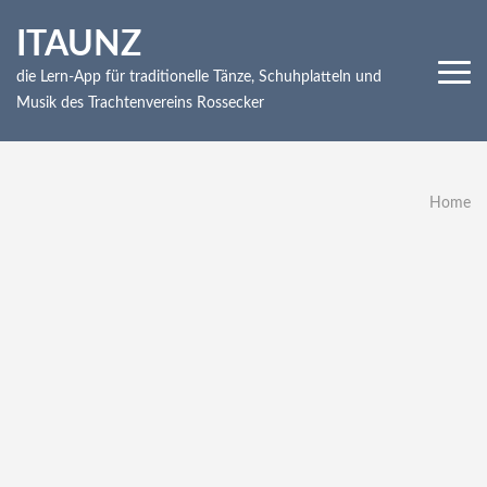
Skip
ITAUNZ
to
content
die Lern-App für traditionelle Tänze, Schuhplatteln und
(Press
Musik des Trachtenvereins Rossecker
Enter)
Home