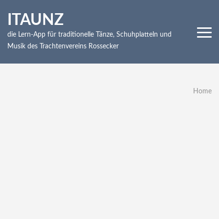
Skip
ITAUNZ
to
content
die Lern-App für traditionelle Tänze, Schuhplatteln und
(Press
Musik des Trachtenvereins Rossecker
Enter)
Home