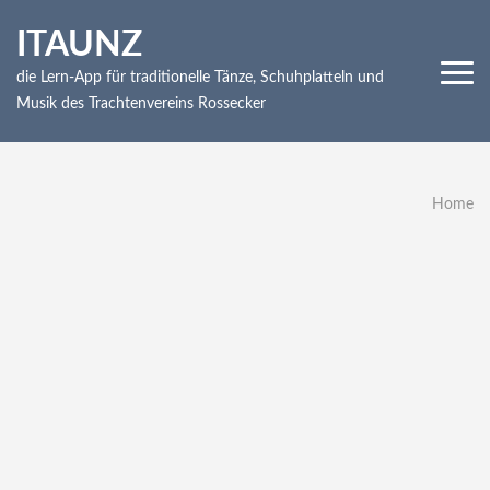
Skip
ITAUNZ
to
content
die Lern-App für traditionelle Tänze, Schuhplatteln und
(Press
Musik des Trachtenvereins Rossecker
Enter)
Home